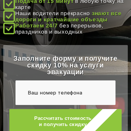
Подача от 15 минут
в любую точку на
ОТЗЫВЫ
карте
Наши водители прекрасно
знают все
дороги и кратчайшие объезды
Работаем 24/7
без перерывов,
КОНТАКТЫ
праздников и выходных
Заполните форму и получите
скидку 10% на услуги
эвакуации
Рассчитать стоимость
и получить скидку