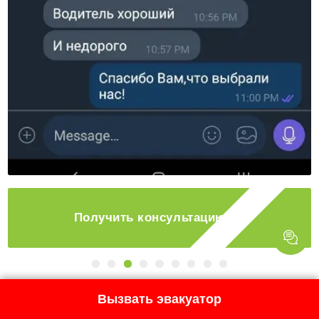
Получить консультацию
Ответы на частые вопросы
Вызвать эвакуатор