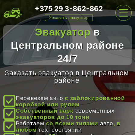
+375 29 3-862-862
Заказать эвакуатор
Эвакуатор
в
Центральном районе
ГЛАВНАЯ
24/7
УСЛУГИ
Заказать эвакуатор в Центральном
районе
ЦЕНЫ
Перевезем авто
с заблокированной
коробкой или рулем
Собственный парк
современных
О НАС
эвакуаторов до 10 тонн
Работаем
со всеми типами
авто
, в
любом
тех. состоянии