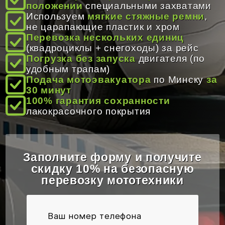
положении
специальными захватами
ОТЗЫВЫ
Используем
мягкие стяжные ремни
,
не царапающие пластик и хром
Перевозка нескольких единиц
КОНТАКТЫ
(квадроциклы + снегоходы) за рейс
Погрузка без запуска
двигателя (по
удобным трапам)
Подача мотоэвакуатора
по Минску
за
30 минут
100% гарантия сохранности
лакокрасочного покрытия
Заполните форму и получите
скидку 10% на безопасную
перевозку мототехники