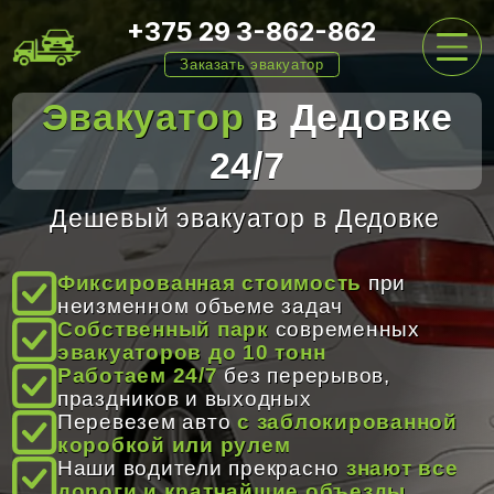
+375 29 3-862-862
Заказать эвакуатор
Эвакуатор
в Дедовке
24/7
ГЛАВНАЯ
Дешевый эвакуатор в Дедовке
УСЛУГИ
Фиксированная стоимость
при
неизменном объеме задач
Собственный парк
современных
ЦЕНЫ
эвакуаторов до 10 тонн
Работаем 24/7
без перерывов,
праздников и выходных
Перевезем авто
с заблокированной
О НАС
коробкой или рулем
Наши водители прекрасно
знают все
дороги и кратчайшие объезды