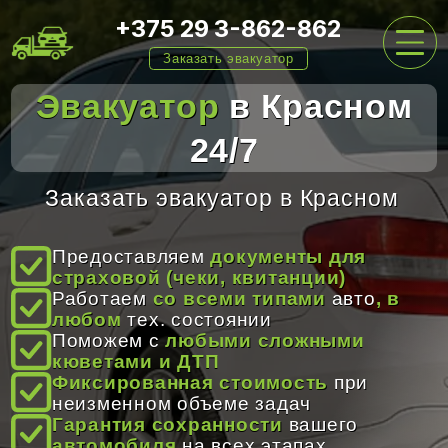
+375 29 3-862-862
Заказать эвакуатор
Эвакуатор
в Красном
24/7
ГЛАВНАЯ
Заказать эвакуатор в Красном
УСЛУГИ
Предоставляем
документы для
страховой (чеки, квитанции)
Работаем
со всеми типами
авто
, в
ЦЕНЫ
любом
тех. состоянии
Поможем с
любыми сложными
кюветами и ДТП
Фиксированная стоимость
при
О НАС
неизменном объеме задач
Гарантия сохранности
вашего
автомобиля
на всех этапах