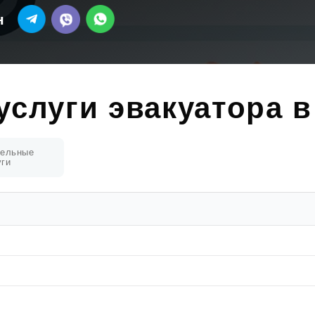
н
услуги эвакуатора в
тельные
уги