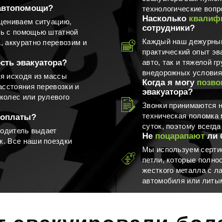
автопомощи?
технологические вопр
Насколько
квалиф
цениваем ситуацию,
сотрудники?
ль с помощью штатной
Каждый наш дежурный
, аккуратно перевозим и
практический опыт эв
сть эвакуатора?
авто, так и тяжелой г
внедорожных условия
я исходя из массы
Когда я могу
позво
асстояния перевозки и
эвакуатора?
колес или рулевого
Звонки принимаются 
техническая поломка 
 оплаты?
суток, поэтому всегда
водитель выдает
Не
поцарапают
ли 
. Все наши поездки
Мы используем серти
петли, которые полно
жесткого металла с 
автомобиля или литы