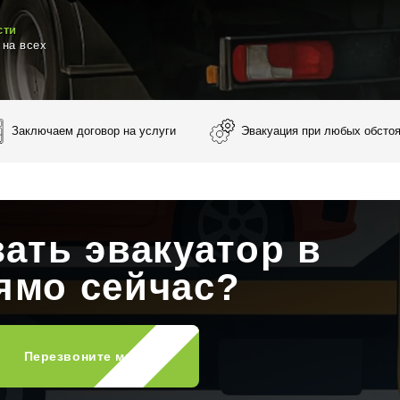
сти
на всех
Заключаем договор на услуги
Эвакуация при любых обсто
зать эвакуатор в
ямо сейчас?
Перезвоните мне