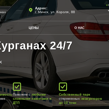
Адрес:
анах
г. Минск, ул. Короля, 88
ЦЕНЫ
О НАС
урганах 24/7
х
оимость
Поможем с
любыми
Собственный парк
еме
сложными кюветами и
современных
эвакуаторов
ДТП
до 10 тонн