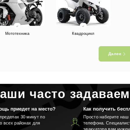
Мототехника
Квадроцикл
Далее
Другое
ваши часто задавае
ощь приедет на место?
Как получить бес
пределах 30 минут по
Просто наберите наш
о всех районах для
телефона. Специалист
эвакуатора вам нужен,