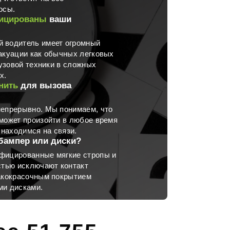
осы.
ицированы
ваши
 водитель имеет огромный
акуации как обычных легковых
рузовой техники в сложных
х.
нить
для вызова
непрерывно. Мы понимаем, что
может произойти в любое время
 находимся на связи.
бампер или диски?
фицированные мягкие стропы и
стью исключают контакт
лакокрасочным покрытием
ми дисками.