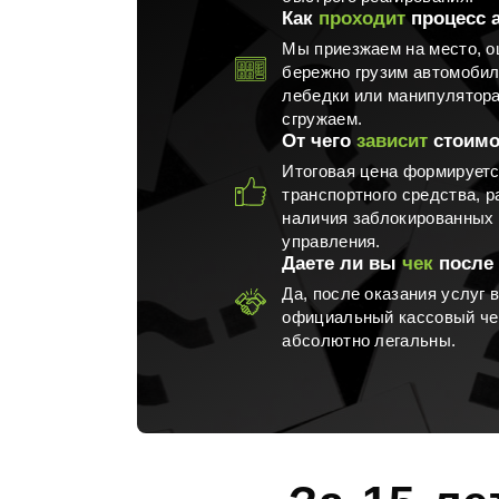
Как
проходит
процесс 
Мы приезжаем на место, о
бережно грузим автомоби
лебедки или манипулятора
сгружаем.
От чего
зависит
стоимо
Итоговая цена формируетс
транспортного средства, р
наличия заблокированных 
управления.
Даете ли вы
чек
после
Да, после оказания услуг 
официальный кассовый чек
абсолютно легальны.