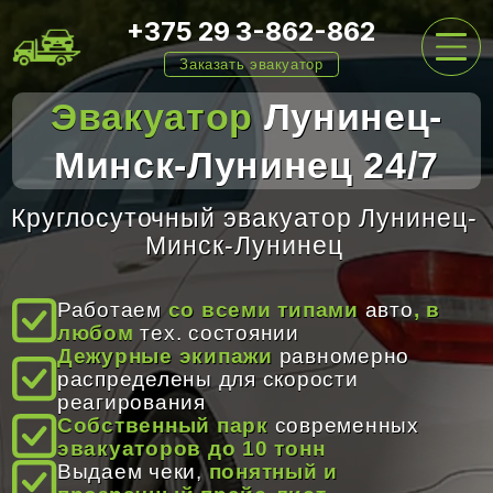
+375 29 3-862-862
Заказать эвакуатор
Эвакуатор
Лунинец-
Минск-Лунинец 24/7
ГЛАВНАЯ
Круглосуточный эвакуатор Лунинец-
Минск-Лунинец
УСЛУГИ
Работаем
со всеми типами
авто
, в
любом
тех. состоянии
ЦЕНЫ
Дежурные экипажи
равномерно
распределены для скорости
реагирования
О НАС
Собственный парк
современных
эвакуаторов до 10 тонн
Выдаем чеки,
понятный и