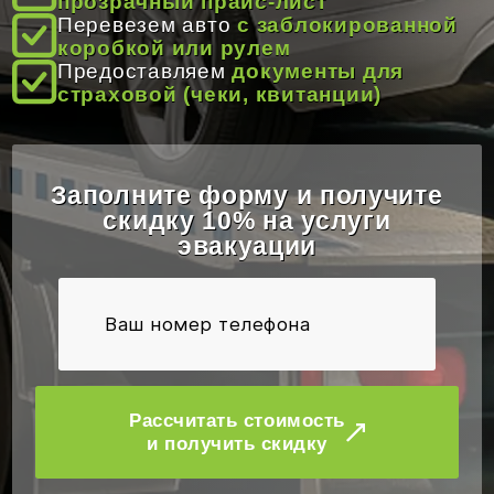
прозрачный прайс-лист
ОТЗЫВЫ
Перевезем авто
с заблокированной
коробкой или рулем
Предоставляем
документы для
страховой (чеки, квитанции)
КОНТАКТЫ
Заполните форму и получите
скидку 10% на услуги
эвакуации
Рассчитать стоимость
и получить скидку