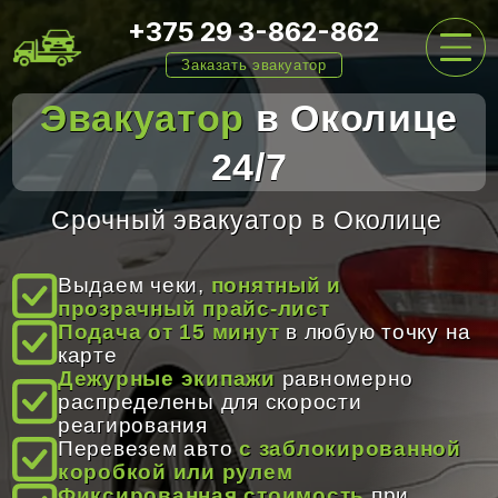
+375 29 3-862-862
Заказать эвакуатор
Эвакуатор
в Околице
24/7
ГЛАВНАЯ
Срочный эвакуатор в Околице
УСЛУГИ
Выдаем чеки,
понятный и
прозрачный прайс-лист
Подача от 15 минут
в любую точку на
ЦЕНЫ
карте
Дежурные экипажи
равномерно
распределены для скорости
реагирования
О НАС
Перевезем авто
с заблокированной
коробкой или рулем
Фиксированная стоимость
при