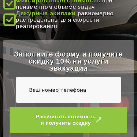
Фиксированная стоимость
при
ОТЗЫВЫ
неизменном объеме задач
Дежурные экипажи
равномерно
распределены для скорости
реагирования
КОНТАКТЫ
Заполните форму и получите
скидку 10% на услуги
эвакуации
Рассчитать стоимость
и получить скидку