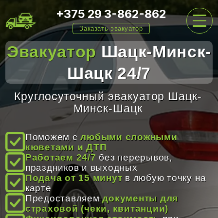
+375 29 3-862-862
Заказать эвакуатор
Эвакуатор
Шацк-Минск-
Шацк 24/7
ГЛАВНАЯ
Круглосуточный эвакуатор Шацк-
Минск-Шацк
УСЛУГИ
Поможем с
любыми сложными
кюветами и ДТП
ЦЕНЫ
Работаем 24/7
без перерывов,
праздников и выходных
Подача от 15 минут
в любую точку на
О НАС
карте
Предоставляем
документы для
страховой (чеки, квитанции)