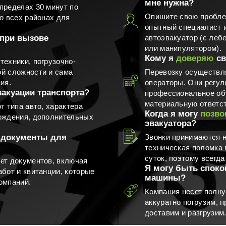
мне нужна?
пределах 30 минут по
Опишите свою пробле
о всех районах для
опытный специалист 
при вызове
автоэвакуатор (с леб
или манипулятором).
Кому я
доверяю
св
техники, погрузочно-
й сложности и сама
Перевозку осуществл
ия.
операторы. Они регул
вакуации транспорта?
профессиональное об
материальную ответст
т типа авто, характера
Когда я могу
позво
ождения, дополнительных
эвакуатора?
 документы для
Звонки принимаются 
техническая поломка 
суток, поэтому всегда
ет документов, включая
Я могу быть споко
абот и квитанции, которые
машины?
омпаний.
Компания несет полну
аккуратно погрузим, 
доставим и разгрузим