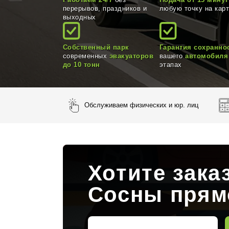
Работаем 24/7
без
Подача от 15 минут
перерывов, праздников и
любую точку на кар
выходных
Собственный парк
Гарантия сохранно
современных
эвакуаторов
вашего
автомобиля
до 10 тонн
этапах
Обслуживаем физических и юр. лиц
Хотите зака
Сосны прям