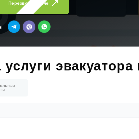
Перезвоните мне
н
 услуги эвакуатора
тельные
уги