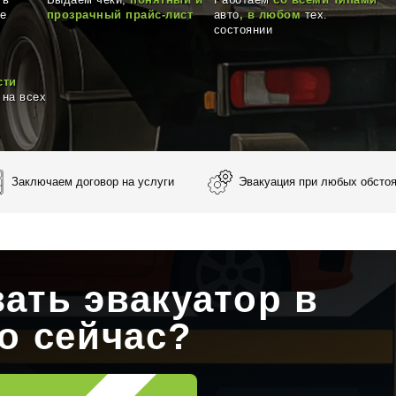
в
Выдаем чеки,
понятный и
Работаем
со всеми типами
те
прозрачный прайс-лист
авто
, в любом
тех.
состоянии
сти
на всех
Заключаем договор на услуги
Эвакуация при любых обсто
зать эвакуатор в
о сейчас?