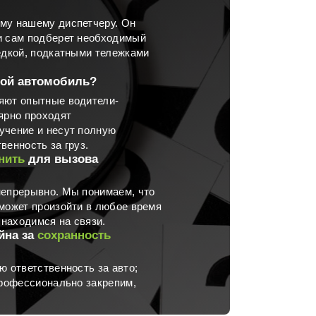
му нашему диспетчеру. Он
и сам подберет необходимый
едкой, подкатными тележками
ой автомобиль?
яют опытные водители-
ярно проходят
учение и несут полную
венность за груз.
нить
для вызова
непрерывно. Мы понимаем, что
может произойти в любое время
 находимся на связи.
йна за
сохранность
ю ответственность за авто;
профессионально закрепим,
.