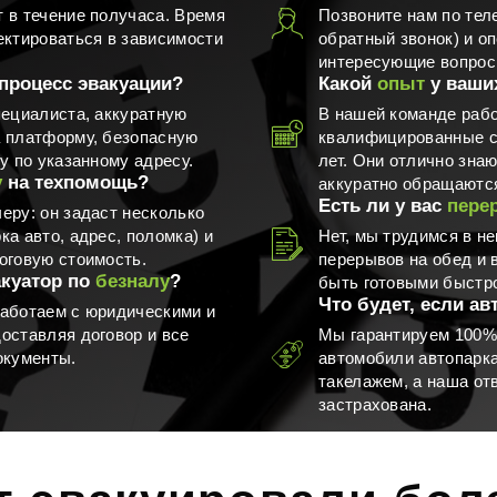
 в течение получаса. Время
Позвоните нам по тел
ектироваться в зависимости
обратный звонок) и оп
интересующие вопрос
процесс эвакуации?
Какой
опыт
у ваши
пециалиста, аккуратную
В нашей команде раб
а платформу, безопасную
квалифицированные с
у по указанному адресу.
лет. Они отлично зна
у
на техпомощь?
аккуратно обращаются
Есть ли у вас
пере
еру: он задаст несколько
а авто, адрес, поломка) и
Нет, мы трудимся в н
оговую стоимость.
перерывов на обед и 
акуатор по
безналу
?
быть готовыми быстро
Что будет, если ав
аботаем с юридическими и
оставляя договор и все
Мы гарантируем 100%
окументы.
автомобили автопарк
такелажем, а наша от
застрахована.