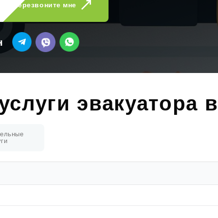
Перезвоните мне
н
услуги эвакуатора 
тельные
уги