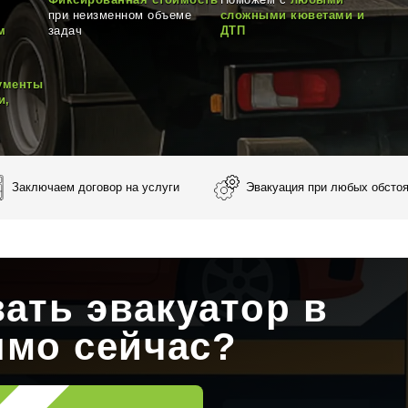
Фиксированная стоимость
Поможем с
любыми
при неизменном объеме
сложными кюветами и
м
задач
ДТП
ументы
и,
Заключаем договор на услуги
Эвакуация при любых обсто
зать эвакуатор в
ямо сейчас?