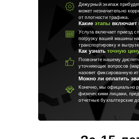
Дежурный экипаж прибудет
может незначительно корр
от плотности трафика.
Какие
этапы
включает 
Услуга включает приезд с
погрузку вашей машины н
транспортировку и выгрузк
Как узнать
точную цен
Позвоните нашему диспетч
уточняющих вопросов (марк
назовет фиксированную ит
Можно ли оплатить эв
Конечно, мы официально р
физическими лицами, пред
отчетные бухгалтерские д