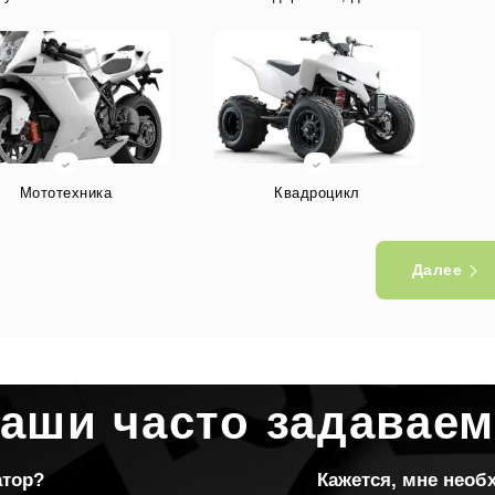
Мототехника
Квадроцикл
Далее
Другое
ваши часто задавае
атор?
Кажется, мне нео