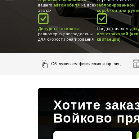
Гарантия сохранности
Перевезем авто
с
вашего
автомобиля
на всех
заблокированной
этапах
коробкой или руле
Дежурные экипажи
Предоставляем
док
равномерно распределены
для страховой (чек
для скорости реагирования
квитанции)
Обслуживаем физических и юр. лиц
Хотите зака
Войково пр