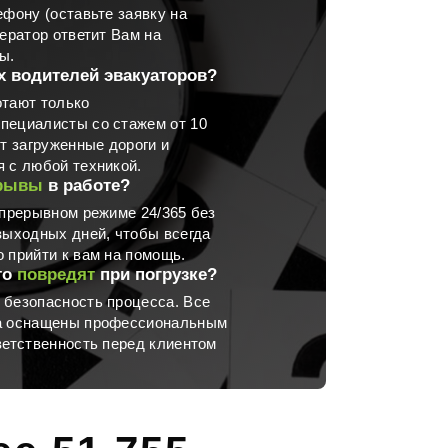
ефону (оставьте заявку на
ератор ответит Вам на
ы.
х водителей эвакуаторов?
отают только
пециалисты со стажем от 10
ют загруженные дороги и
 с любой техникой.
рывы
в работе?
епрерывном режиме 24/365 без
выходных дней, чтобы всегда
 прийти к вам на помощь.
то
повредят
при погрузке?
 безопасность процесса. Все
а оснащены профессиональным
ветственность перед клиентом